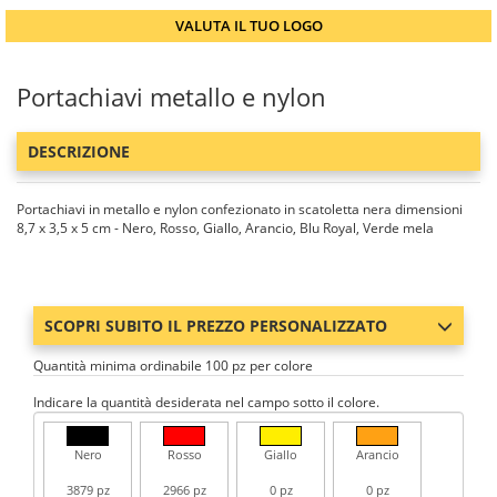
VALUTA IL TUO LOGO
Portachiavi metallo e nylon
DESCRIZIONE
Portachiavi in metallo e nylon confezionato in scatoletta nera dimensioni
8,7 x 3,5 x 5 cm - Nero, Rosso, Giallo, Arancio, Blu Royal, Verde mela
SCOPRI SUBITO IL PREZZO PERSONALIZZATO
Quantità minima ordinabile 100 pz per colore
Indicare la quantità desiderata nel campo sotto il colore.
Nero
Rosso
Giallo
Arancio
3879 pz
2966 pz
0 pz
0 pz