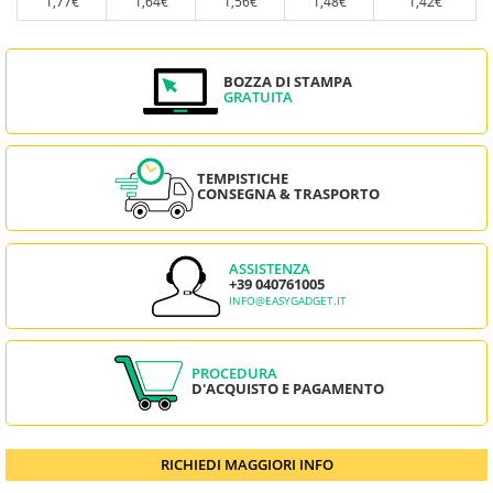
1,77€
1,64€
1,56€
1,48€
1,42€
BOZZA DI STAMPA
GRATUITA
TEMPISTICHE
CONSEGNA & TRASPORTO
ASSISTENZA
+39 040761005
INFO@EASYGADGET.IT
PROCEDURA
D'ACQUISTO E PAGAMENTO
RICHIEDI MAGGIORI INFO