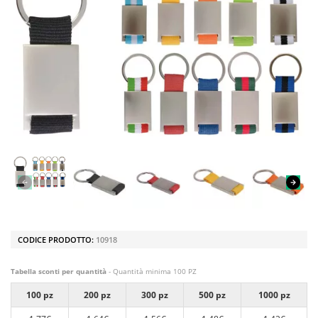
CODICE PRODOTTO:
10918
Tabella sconti per quantità
- Quantità minima 100 PZ
100 pz
200 pz
300 pz
500 pz
1000 pz