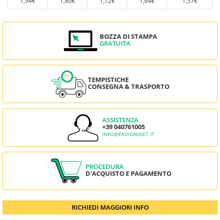
1,94€
1,80€
1,72€
1,64€
1,57€
BOZZA DI STAMPA
GRATUITA
TEMPISTICHE
CONSEGNA & TRASPORTO
ASSISTENZA
+39 040761005
INFO@EASYGADGET.IT
PROCEDURA
D'ACQUISTO E PAGAMENTO
RICHIEDI MAGGIORI INFO