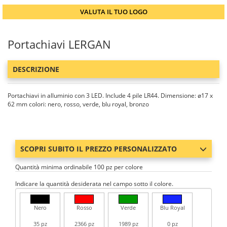
VALUTA IL TUO LOGO
Portachiavi LERGAN
DESCRIZIONE
Portachiavi in alluminio con 3 LED. Include 4 pile LR44. Dimensione: ø17 x
62 mm colori: nero, rosso, verde, blu royal, bronzo
SCOPRI SUBITO IL PREZZO PERSONALIZZATO
Quantità minima ordinabile 100 pz per colore
Indicare la quantità desiderata nel campo sotto il colore.
Nero
Rosso
Verde
Blu Royal
35 pz
2366 pz
1989 pz
0 pz