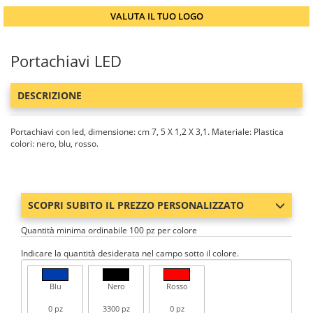
VALUTA IL TUO LOGO
Portachiavi LED
DESCRIZIONE
Portachiavi con led, dimensione: cm 7, 5 X 1,2 X 3,1. Materiale: Plastica
colori: nero, blu, rosso.
SCOPRI SUBITO IL PREZZO PERSONALIZZATO
Quantità minima ordinabile 100 pz per colore
Indicare la quantità desiderata nel campo sotto il colore.
Blu
Nero
Rosso
0 pz
3300 pz
0 pz