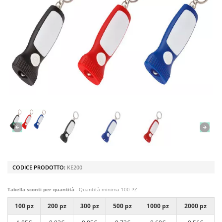
CODICE PRODOTTO:
KE200
Tabella sconti per quantità
- Quantità minima 100 PZ
100 pz
200 pz
300 pz
500 pz
1000 pz
2000 pz