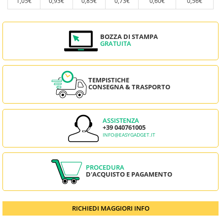
1,05€
0,93€
0,85€
0,73€
0,60€
0,56€
BOZZA DI STAMPA
GRATUITA
TEMPISTICHE
CONSEGNA & TRASPORTO
ASSISTENZA
+39 040761005
INFO@EASYGADGET.IT
PROCEDURA
D'ACQUISTO E PAGAMENTO
RICHIEDI MAGGIORI INFO