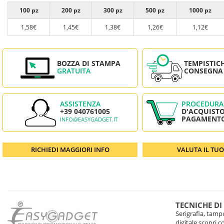
100 pz
200 pz
300 pz
500 pz
1000 pz
1,58€
1,45€
1,38€
1,26€
1,12€
BOZZA DI STAMPA
TEMPISTIC
GRATUITA
CONSEGNA
ASSISTENZA
PROCEDURA
+39 040761005
D'ACQUISTO
PAGAMENT
INFO@EASYGADGET.IT
RICHIEDI MAGGIORI INFO
VALUTA IL TU
TECNICHE DI
Serigrafia, tampo
digitale scopri 