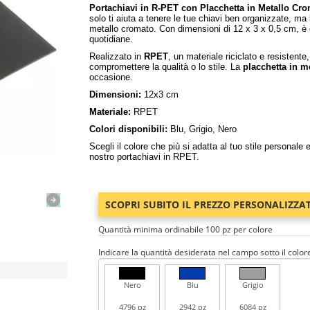
Portachiavi in R-PET con Placchetta in Metallo Cr
solo ti aiuta a tenere le tue chiavi ben organizzate, ma
metallo cromato. Con dimensioni di 12 x 3 x 0,5 cm, è 
quotidiane.
Realizzato in
RPET
, un materiale riciclato e resisten
compromettere la qualità o lo stile. La
placchetta in m
occasione.
Dimensioni:
12x3 cm
Materiale:
RPET
Colori disponibili:
Blu, Grigio, Nero
Scegli il colore che più si adatta al tuo stile personale
nostro portachiavi in RPET.
SCOPRI SUBITO IL PREZZO PERSONALIZZA
Quantità minima ordinabile 100 pz per colore
Indicare la quantità desiderata nel campo sotto il color
Nero
Blu
Grigio
4796 pz
2942 pz
6084 pz