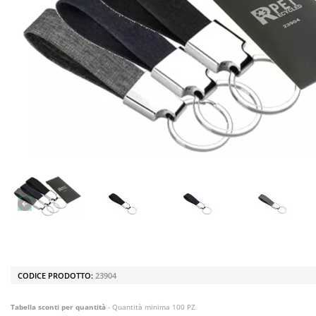
CODICE PRODOTTO:
23904
Tabella sconti per quantità
- Quantità minima 100 PZ