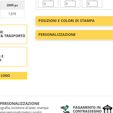
2000 pz
1,07€
POSIZIONI E COLORI DI STAMPA
HE
PERSONALIZZAZIONE
 & TRASPORTO
 E
O
O LOGO
 PERSONALIZZAZIONE
PAGAMENTO IN
grafia, incisione al laser, stampa
CONTRASSEGNO
come personalizziamo i nostri