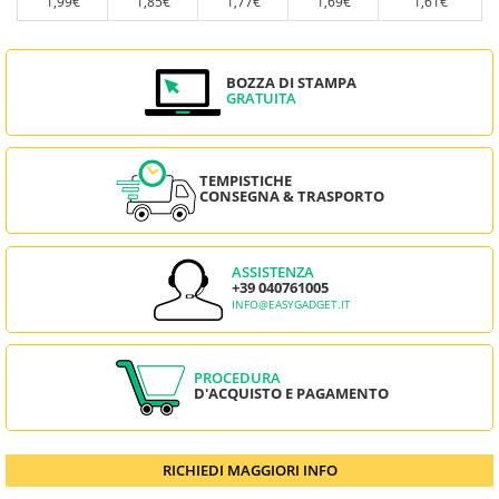
1,99€
1,85€
1,77€
1,69€
1,61€
BOZZA DI STAMPA
GRATUITA
TEMPISTICHE
CONSEGNA & TRASPORTO
ASSISTENZA
+39 040761005
INFO@EASYGADGET.IT
PROCEDURA
D'ACQUISTO E PAGAMENTO
RICHIEDI MAGGIORI INFO