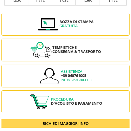
1,85€
1,71€
1,63€
1,56€
1,49€
BOZZA DI STAMPA
GRATUITA
TEMPISTICHE
CONSEGNA & TRASPORTO
ASSISTENZA
+39 040761005
INFO@EASYGADGET.IT
PROCEDURA
D'ACQUISTO E PAGAMENTO
RICHIEDI MAGGIORI INFO