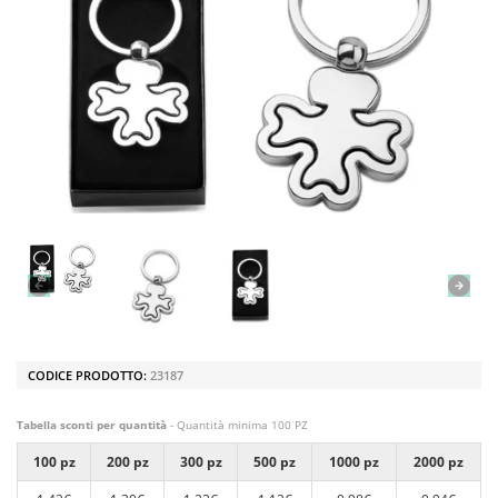
CODICE PRODOTTO:
23187
Tabella sconti per quantità
- Quantità minima 100 PZ
100 pz
200 pz
300 pz
500 pz
1000 pz
2000 pz