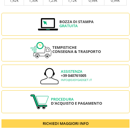
1,42€
1,30€
1,23€
1,12€
0,98€
0,94€
BOZZA DI STAMPA
GRATUITA
TEMPISTICHE
CONSEGNA & TRASPORTO
ASSISTENZA
+39 040761005
INFO@EASYGADGET.IT
PROCEDURA
D'ACQUISTO E PAGAMENTO
RICHIEDI MAGGIORI INFO