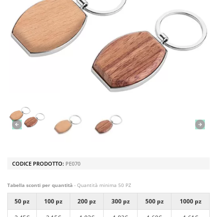
CODICE PRODOTTO:
PE070
Tabella sconti per quantità
- Quantità minima 50 PZ
50 pz
100 pz
200 pz
300 pz
500 pz
1000 pz