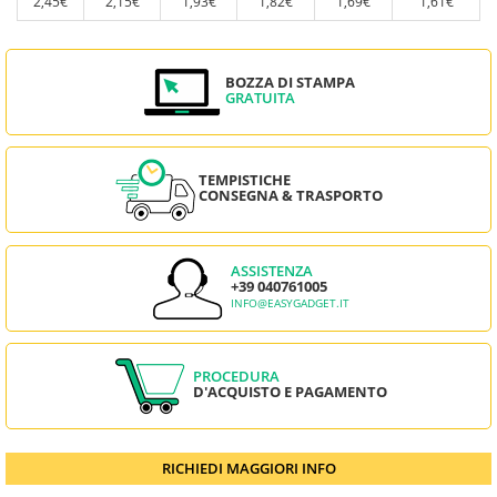
2,45€
2,15€
1,93€
1,82€
1,69€
1,61€
BOZZA DI STAMPA
GRATUITA
TEMPISTICHE
CONSEGNA & TRASPORTO
ASSISTENZA
+39 040761005
INFO@EASYGADGET.IT
PROCEDURA
D'ACQUISTO E PAGAMENTO
RICHIEDI MAGGIORI INFO