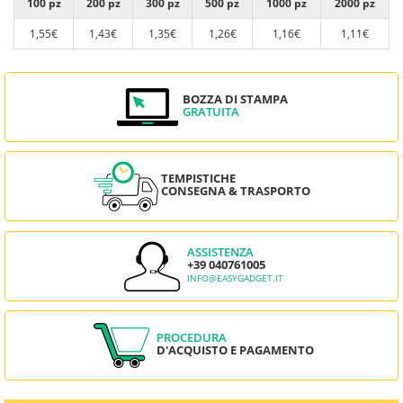
100 pz
200 pz
300 pz
500 pz
1000 pz
2000 pz
1,55€
1,43€
1,35€
1,26€
1,16€
1,11€
BOZZA DI STAMPA
GRATUITA
TEMPISTICHE
CONSEGNA & TRASPORTO
ASSISTENZA
+39 040761005
INFO@EASYGADGET.IT
PROCEDURA
D'ACQUISTO E PAGAMENTO