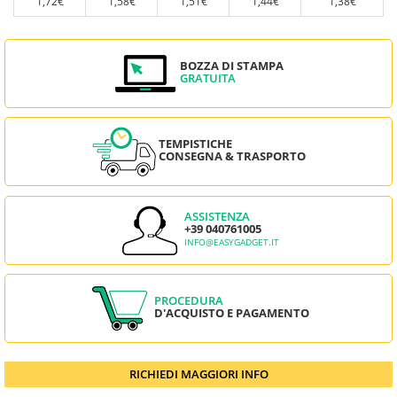
1,72€
1,58€
1,51€
1,44€
1,38€
BOZZA DI STAMPA
GRATUITA
TEMPISTICHE
CONSEGNA & TRASPORTO
ASSISTENZA
+39 040761005
INFO@EASYGADGET.IT
PROCEDURA
D'ACQUISTO E PAGAMENTO
RICHIEDI MAGGIORI INFO