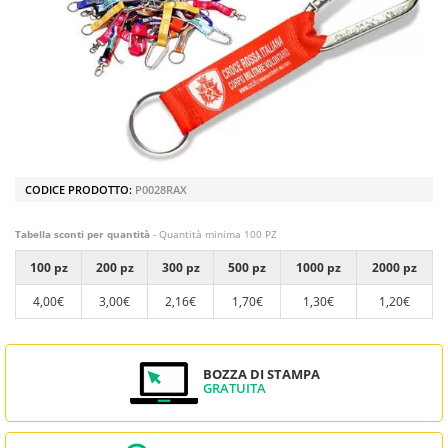
CODICE PRODOTTO:
P0028RAX
Tabella sconti per quantità
- Quantità minima 100 PZ
100 pz
200 pz
300 pz
500 pz
1000 pz
2000 pz
4,00€
3,00€
2,16€
1,70€
1,30€
1,20€
BOZZA DI STAMPA
GRATUITA