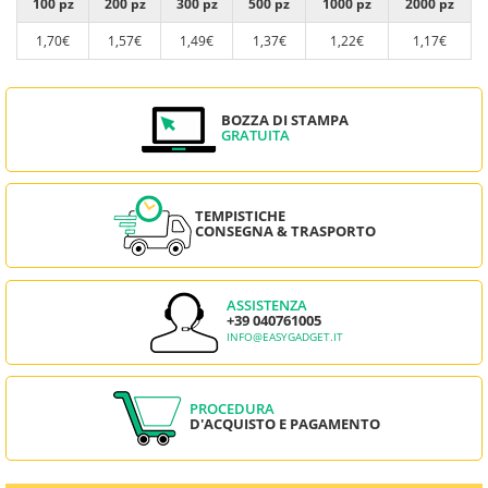
100 pz
200 pz
300 pz
500 pz
1000 pz
2000 pz
1,70€
1,57€
1,49€
1,37€
1,22€
1,17€
BOZZA DI STAMPA
GRATUITA
TEMPISTICHE
CONSEGNA & TRASPORTO
ASSISTENZA
+39 040761005
INFO@EASYGADGET.IT
PROCEDURA
D'ACQUISTO E PAGAMENTO