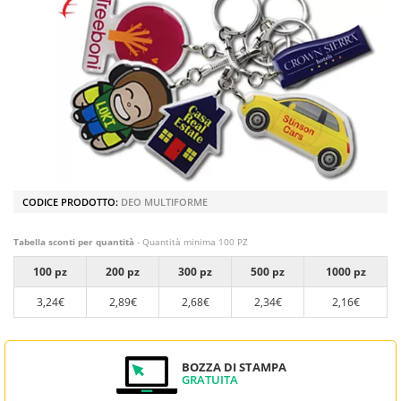
CODICE PRODOTTO:
DEO MULTIFORME
Tabella sconti per quantità
- Quantità minima 100 PZ
100 pz
200 pz
300 pz
500 pz
1000 pz
3,24€
2,89€
2,68€
2,34€
2,16€
BOZZA DI STAMPA
GRATUITA