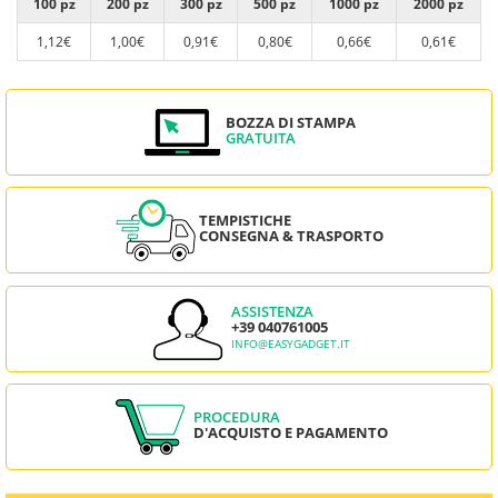
100 pz
200 pz
300 pz
500 pz
1000 pz
2000 pz
1,12€
1,00€
0,91€
0,80€
0,66€
0,61€
BOZZA DI STAMPA
GRATUITA
TEMPISTICHE
CONSEGNA & TRASPORTO
ASSISTENZA
+39 040761005
INFO@EASYGADGET.IT
PROCEDURA
D'ACQUISTO E PAGAMENTO