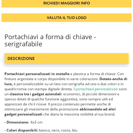
RICHIEDI MAGGIORI INFO
VALUTA IL TUO LOGO
Portachiavi a forma di chiave -
serigrafabile
DESCRIZIONE
Portachiavi personalizzati in metallo
e plastica a forma di chiave. Con
finiture argentate e corpo disponibile in varie colorazioni.
Dotato anche di
luce,
è personalizzabile su un lato con serigrafia ad uno o due colori o in
quadricromia con stampa digitale diretta. I
portachiavi personalizzati
sono
un
classico tra i gadget aziendali
: economici, di piccole dimensioni e
spesso dotati di qualche funzione aggiuntiva, sono sempre utili ed
apprezzati da chi li riceve. Il prezzo contenuto permette anche di
ottimizzare gli investimenti della promozione
abbinandolo ad altri
gadget personalizzati
che diano la massima visibilità al tuo brand.
- Dimensione:
6x3 cm
- Colori disponibili:
bianco, nero, rosso, blu