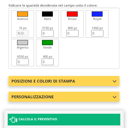
Indicare la quantità desiderata nel campo sotto il colore.
Arancio
Nero
Rosso
Royal
16 pz
3150 pz
900 pz
1450 pz
Argento
Verde
6550 pz
400 pz
POSIZIONI E COLORI DI STAMPA
PERSONALIZZAZIONE
CALCOLA IL PREVENTIVO