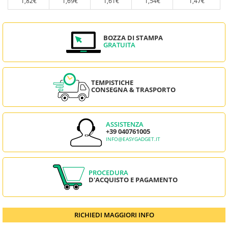
1,82€
1,69€
1,61€
1,54€
1,47€
BOZZA DI STAMPA
GRATUITA
TEMPISTICHE
CONSEGNA & TRASPORTO
ASSISTENZA
+39 040761005
INFO@EASYGADGET.IT
PROCEDURA
D'ACQUISTO E PAGAMENTO
RICHIEDI MAGGIORI INFO