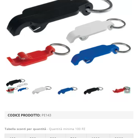
CODICE PRODOTTO:
PE143
Tabella sconti per quantità
- Quantità minima 100 PZ