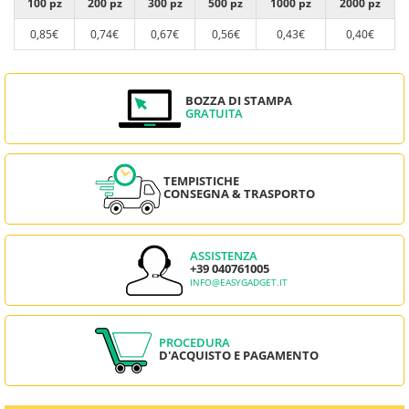
100 pz
200 pz
300 pz
500 pz
1000 pz
2000 pz
0,85€
0,74€
0,67€
0,56€
0,43€
0,40€
BOZZA DI STAMPA
GRATUITA
TEMPISTICHE
CONSEGNA & TRASPORTO
ASSISTENZA
+39 040761005
INFO@EASYGADGET.IT
PROCEDURA
D'ACQUISTO E PAGAMENTO