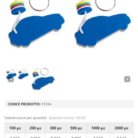
CODICE PRODOTTO:
PE394
Tabella sconti per quantità
- Quantità minima 100 PZ
100 pz
200 pz
300 pz
500 pz
1000 pz
2000 pz