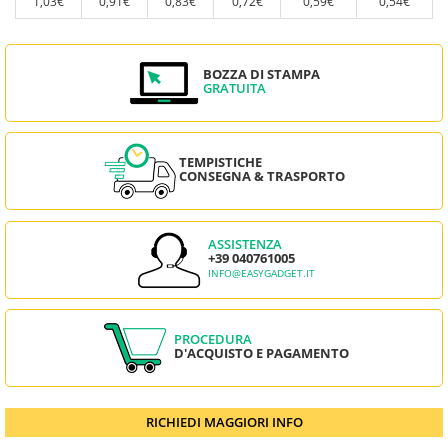
1,03€
0,91€
0,83€
0,72€
0,59€
0,54€
BOZZA DI STAMPA
GRATUITA
TEMPISTICHE
CONSEGNA & TRASPORTO
ASSISTENZA
+39 040761005
INFO@EASYGADGET.IT
PROCEDURA
D'ACQUISTO E PAGAMENTO
RICHIEDI MAGGIORI INFO