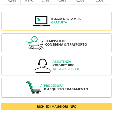
0,98€
0,87€
0,79€
0,68€
0,55€
0,50€
BOZZA DI STAMPA
GRATUITA
TEMPISTICHE
CONSEGNA & TRASPORTO
ASSISTENZA
+39 040761005
INFO@EASYGADGET.IT
PROCEDURA
D'ACQUISTO E PAGAMENTO
RICHIEDI MAGGIORI INFO