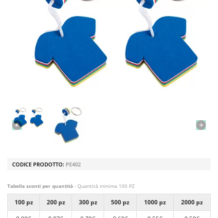
CODICE PRODOTTO:
PE402
Tabella sconti per quantità
- Quantità minima 100 PZ
100 pz
200 pz
300 pz
500 pz
1000 pz
2000 pz