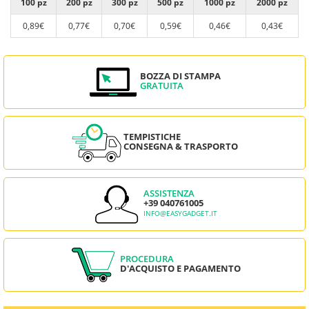
100 pz
200 pz
300 pz
500 pz
1000 pz
2000 pz
0,89€
0,77€
0,70€
0,59€
0,46€
0,43€
BOZZA DI STAMPA
GRATUITA
TEMPISTICHE
CONSEGNA & TRASPORTO
ASSISTENZA
+39 040761005
INFO@EASYGADGET.IT
PROCEDURA
D'ACQUISTO E PAGAMENTO