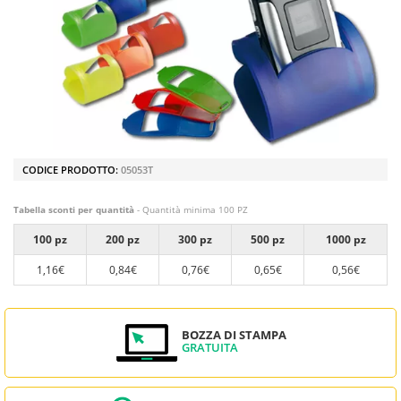
CODICE PRODOTTO:
05053T
Tabella sconti per quantità
- Quantità minima 100 PZ
100 pz
200 pz
300 pz
500 pz
1000 pz
1,16€
0,84€
0,76€
0,65€
0,56€
BOZZA DI STAMPA
GRATUITA