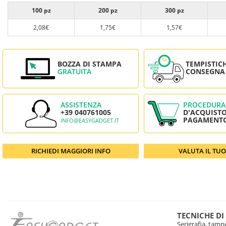
100 pz
200 pz
300 pz
2,08€
1,75€
1,57€
BOZZA DI STAMPA
TEMPISTIC
GRATUITA
CONSEGNA
ASSISTENZA
PROCEDURA
+39 040761005
D'ACQUISTO
PAGAMENT
INFO@EASYGADGET.IT
RICHIEDI MAGGIORI INFO
VALUTA IL TU
TECNICHE DI
Serigrafia, tampo