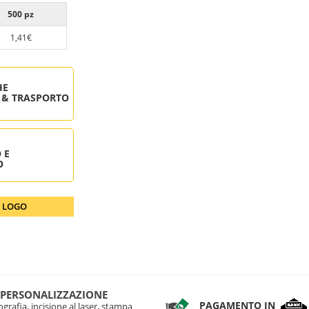
500 pz
1,41€
HE
 & TRASPORTO
 E
O
O LOGO
 PERSONALIZZAZIONE
PAGAMENTO IN
grafia, incisione al laser, stampa