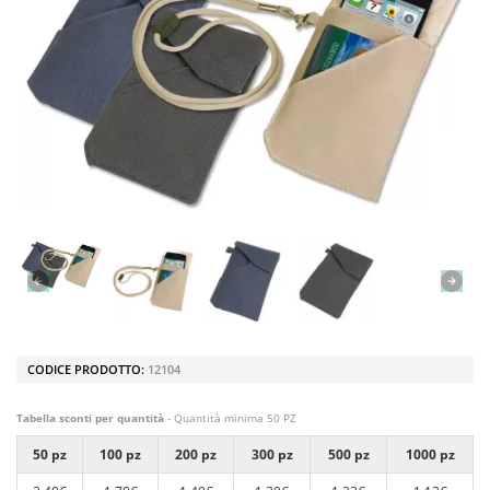
CODICE PRODOTTO:
12104
Tabella sconti per quantità
- Quantità minima 50 PZ
50 pz
100 pz
200 pz
300 pz
500 pz
1000 pz