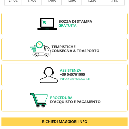
2,40€
1,70€
1,49€
1,39€
1,23€
1,13€
BOZZA DI STAMPA
GRATUITA
TEMPISTICHE
CONSEGNA & TRASPORTO
ASSISTENZA
+39 040761005
INFO@EASYGADGET.IT
PROCEDURA
D'ACQUISTO E PAGAMENTO
RICHIEDI MAGGIORI INFO