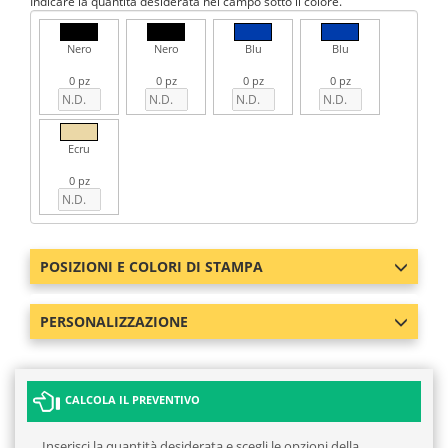
Indicare la quantità desiderata nel campo sotto il colore.
Nero
Nero
Blu
Blu
0 pz
0 pz
0 pz
0 pz
Ecru
0 pz
POSIZIONI E COLORI DI STAMPA
PERSONALIZZAZIONE
CALCOLA IL PREVENTIVO
Inserisci la quantità desiderata e scegli le opzioni della