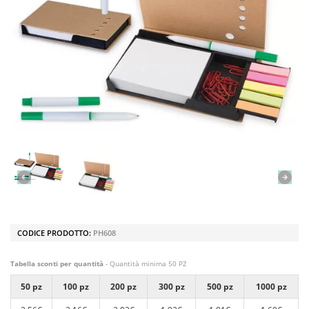
CODICE PRODOTTO:
PH608
Tabella sconti per quantità
- Quantità minima 50 PZ
50 pz
100 pz
200 pz
300 pz
500 pz
1000 pz