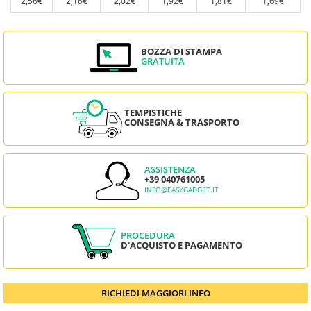
2,56€
2,16€
2,02€
1,92€
1,81€
1,69€
BOZZA DI STAMPA
GRATUITA
TEMPISTICHE
CONSEGNA & TRASPORTO
ASSISTENZA
+39 040761005
INFO@EASYGADGET.IT
PROCEDURA
D'ACQUISTO E PAGAMENTO
RICHIEDI MAGGIORI INFO