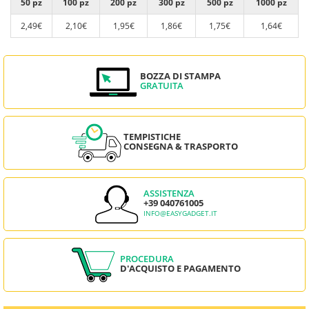
50 pz
100 pz
200 pz
300 pz
500 pz
1000 pz
2,49€
2,10€
1,95€
1,86€
1,75€
1,64€
BOZZA DI STAMPA
GRATUITA
TEMPISTICHE
CONSEGNA & TRASPORTO
ASSISTENZA
+39 040761005
INFO@EASYGADGET.IT
PROCEDURA
D'ACQUISTO E PAGAMENTO