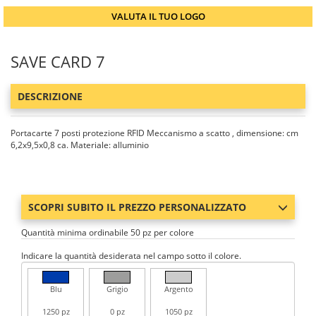
VALUTA IL TUO LOGO
SAVE CARD 7
DESCRIZIONE
Portacarte 7 posti protezione RFID Meccanismo a scatto , dimensione: cm
6,2x9,5x0,8 ca. Materiale: alluminio
SCOPRI SUBITO IL PREZZO PERSONALIZZATO
Quantità minima ordinabile 50 pz per colore
Indicare la quantità desiderata nel campo sotto il colore.
Blu
Grigio
Argento
1250 pz
0 pz
1050 pz