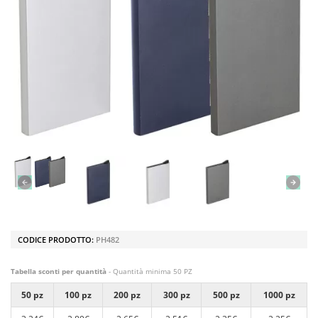
CODICE PRODOTTO:
PH482
Tabella sconti per quantità
- Quantità minima 50 PZ
50 pz
100 pz
200 pz
300 pz
500 pz
1000 pz