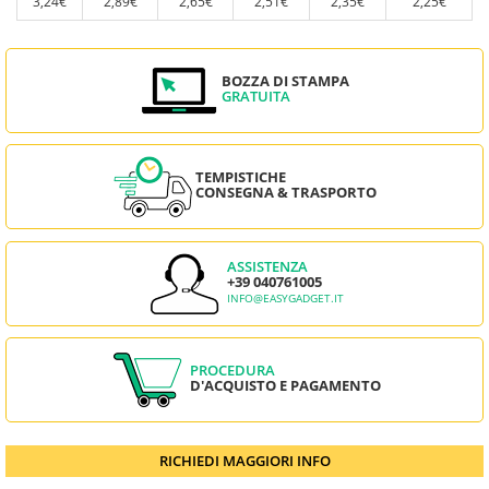
3,24€
2,89€
2,65€
2,51€
2,35€
2,25€
BOZZA DI STAMPA
GRATUITA
TEMPISTICHE
CONSEGNA & TRASPORTO
ASSISTENZA
+39 040761005
INFO@EASYGADGET.IT
PROCEDURA
D'ACQUISTO E PAGAMENTO
RICHIEDI MAGGIORI INFO