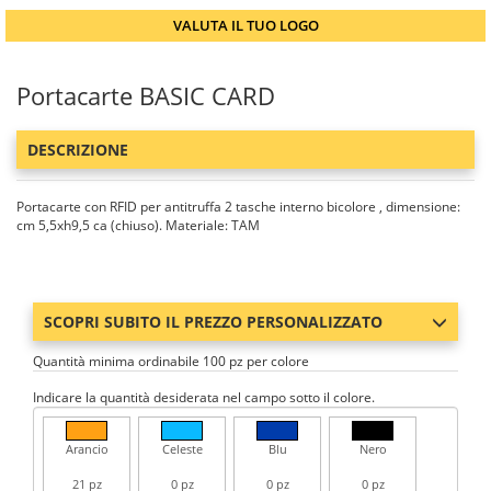
VALUTA IL TUO LOGO
Portacarte BASIC CARD
DESCRIZIONE
Portacarte con RFID per antitruffa 2 tasche interno bicolore , dimensione:
cm 5,5xh9,5 ca (chiuso). Materiale: TAM
SCOPRI SUBITO IL PREZZO PERSONALIZZATO
Quantità minima ordinabile 100 pz per colore
Indicare la quantità desiderata nel campo sotto il colore.
Arancio
Celeste
Blu
Nero
21 pz
0 pz
0 pz
0 pz