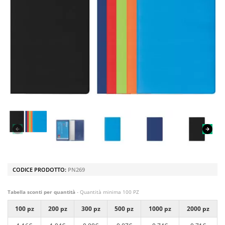
CODICE PRODOTTO:
PN269
Tabella sconti per quantità
- Quantità minima 100 PZ
100 pz
200 pz
300 pz
500 pz
1000 pz
2000 pz