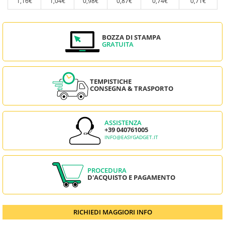
1,16€
1,04€
0,98€
0,87€
0,74€
0,71€
BOZZA DI STAMPA
GRATUITA
TEMPISTICHE
CONSEGNA & TRASPORTO
ASSISTENZA
+39 040761005
INFO@EASYGADGET.IT
PROCEDURA
D'ACQUISTO E PAGAMENTO
RICHIEDI MAGGIORI INFO