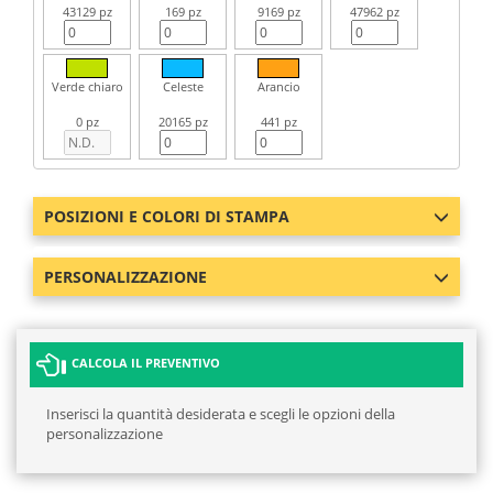
43129 pz
169 pz
9169 pz
47962 pz
Verde chiaro
Celeste
Arancio
0 pz
20165 pz
441 pz
POSIZIONI E COLORI DI STAMPA
PERSONALIZZAZIONE
CALCOLA IL PREVENTIVO
Inserisci la quantità desiderata e scegli le opzioni della
personalizzazione