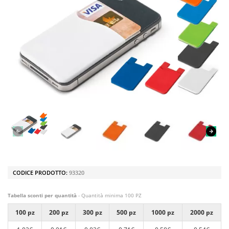
CODICE PRODOTTO:
93320
Tabella sconti per quantità
- Quantità minima 100 PZ
100 pz
200 pz
300 pz
500 pz
1000 pz
2000 pz