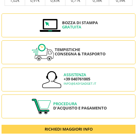
1,02€
0,91€
0,83€
0,71€
0,58€
0,54€
BOZZA DI STAMPA
GRATUITA
TEMPISTICHE
CONSEGNA & TRASPORTO
ASSISTENZA
+39 040761005
INFO@EASYGADGET.IT
PROCEDURA
D'ACQUISTO E PAGAMENTO
RICHIEDI MAGGIORI INFO