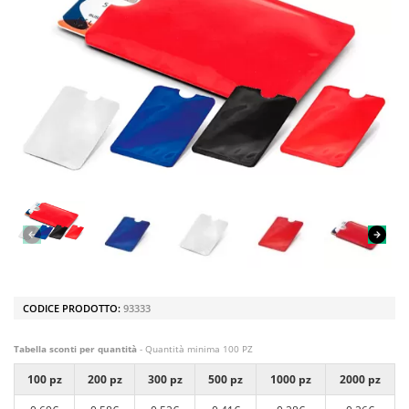
CODICE PRODOTTO:
93333
Tabella sconti per quantità
- Quantità minima 100 PZ
100 pz
200 pz
300 pz
500 pz
1000 pz
2000 pz