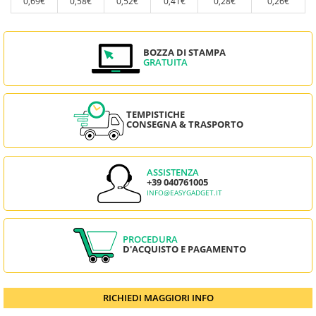
0,69€
0,58€
0,52€
0,41€
0,28€
0,26€
BOZZA DI STAMPA
GRATUITA
TEMPISTICHE
CONSEGNA & TRASPORTO
ASSISTENZA
+39 040761005
INFO@EASYGADGET.IT
PROCEDURA
D'ACQUISTO E PAGAMENTO
RICHIEDI MAGGIORI INFO