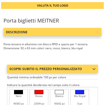
VALUTA IL TUO LOGO
Porta biglietti MEITNER
DESCRIZIONE
Porta tessere in alluminio con blocco RFID e spazio per 1 tessera.
Dimensione: 92 x 63 mm colori: nero, rosso, bianco, blu royal
SCOPRI SUBITO IL PREZZO PERSONALIZZATO
Quantità minima ordinabile 100 pz per colore
Indicare la quantità desiderata nel campo sotto il colore.
Nero
Rosso
Bianco
Blu Royal
49383 pz
23599 pz
45692 pz
0 pz