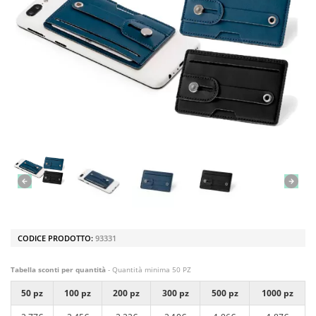
CODICE PRODOTTO:
93331
Tabella sconti per quantità
- Quantità minima 50 PZ
50 pz
100 pz
200 pz
300 pz
500 pz
1000 pz