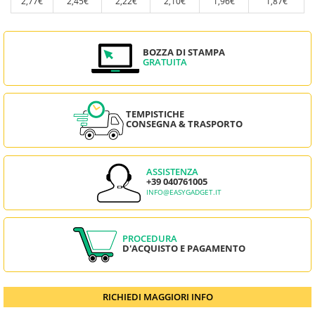
2,77€
2,45€
2,22€
2,10€
1,96€
1,87€
BOZZA DI STAMPA
GRATUITA
TEMPISTICHE
CONSEGNA & TRASPORTO
ASSISTENZA
+39 040761005
INFO@EASYGADGET.IT
PROCEDURA
D'ACQUISTO E PAGAMENTO
RICHIEDI MAGGIORI INFO