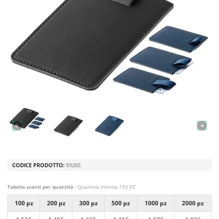
CODICE PRODOTTO:
93265
Tabella sconti per quantità
- Quantità minima 100 PZ
100 pz
200 pz
300 pz
500 pz
1000 pz
2000 pz