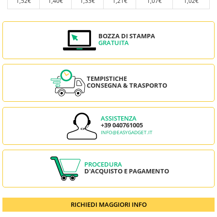
1,52€
1,40€
1,33€
1,21€
1,07€
1,02€
BOZZA DI STAMPA
GRATUITA
TEMPISTICHE
CONSEGNA & TRASPORTO
ASSISTENZA
+39 040761005
INFO@EASYGADGET.IT
PROCEDURA
D'ACQUISTO E PAGAMENTO
RICHIEDI MAGGIORI INFO