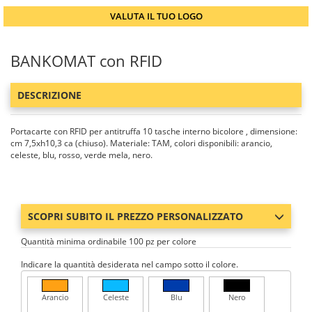
VALUTA IL TUO LOGO
BANKOMAT con RFID
DESCRIZIONE
Portacarte con RFID per antitruffa 10 tasche interno bicolore , dimensione:
cm 7,5xh10,3 ca (chiuso). Materiale: TAM, colori disponibili: arancio,
celeste, blu, rosso, verde mela, nero.
SCOPRI SUBITO IL PREZZO PERSONALIZZATO
Quantità minima ordinabile 100 pz per colore
Indicare la quantità desiderata nel campo sotto il colore.
Arancio
Celeste
Blu
Nero