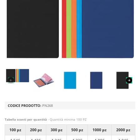
CODICE PRODOTTO:
PN268
Tabella sconti per quantità
- Quantità minima 100 PZ
100 pz
200 pz
300 pz
500 pz
1000 pz
2000 pz