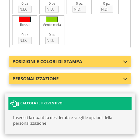
0 pz
0 pz
0 pz
0 pz
Rosso
Verde mela
0 pz
0 pz
POSIZIONI E COLORI DI STAMPA
PERSONALIZZAZIONE
CALCOLA IL PREVENTIVO
Inserisci la quantità desiderata e scegli le opzioni della
personalizzazione