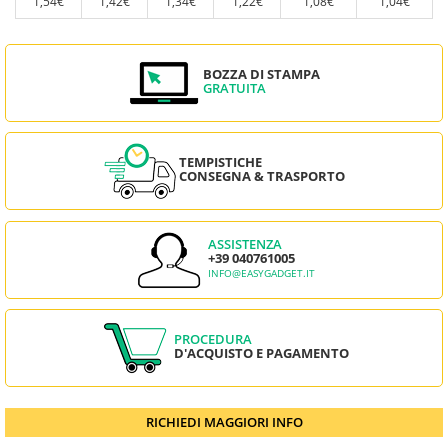
1,54€
1,42€
1,34€
1,22€
1,08€
1,04€
BOZZA DI STAMPA
GRATUITA
TEMPISTICHE
CONSEGNA & TRASPORTO
ASSISTENZA
+39 040761005
INFO@EASYGADGET.IT
PROCEDURA
D'ACQUISTO E PAGAMENTO
RICHIEDI MAGGIORI INFO