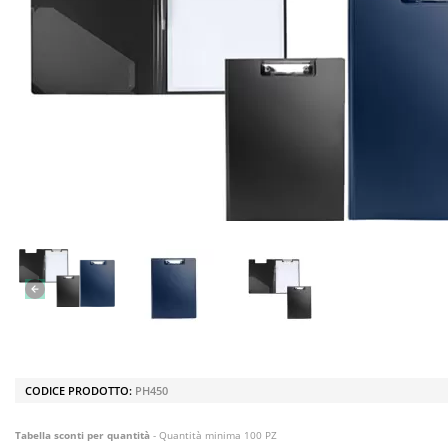
CODICE PRODOTTO:
PH450
Tabella sconti per quantità
- Quantità minima 100 PZ