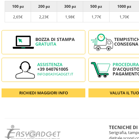
100 pz
200 pz
300 pz
500 pz
1000 pz
2,65€
2,23€
1,98€
1,77€
1,70€
BOZZA DI STAMPA
TEMPISTIC
GRATUITA
CONSEGNA
ASSISTENZA
PROCEDURA
+39 040761005
D'ACQUISTO
PAGAMENT
INFO@EASYGADGET.IT
RICHIEDI MAGGIORI INFO
VALUTA IL TU
TECNICHE DI
Serigrafia, tampo
digitale scopri 