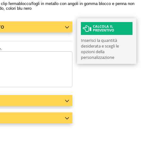
e clip fermablocco/fogli in metallo con angoli in gomma blocco e penna non
o, colori blu nero
TO
CALCOLA IL
PREVENTIVO
Inserisci la quantità
desiderata e scegli le
e.
opzioni della
personalizzazione