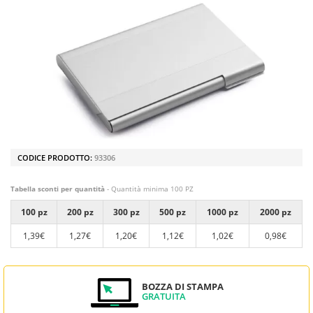
CODICE PRODOTTO:
93306
Tabella sconti per quantità
- Quantità minima 100 PZ
100 pz
200 pz
300 pz
500 pz
1000 pz
2000 pz
1,39€
1,27€
1,20€
1,12€
1,02€
0,98€
BOZZA DI STAMPA
GRATUITA