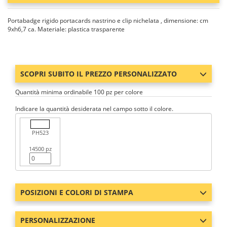
Portabadge rigido portacards nastrino e clip nichelata , dimensione: cm
9xh6,7 ca. Materiale: plastica trasparente
SCOPRI SUBITO IL PREZZO PERSONALIZZATO
Quantità minima ordinabile 100 pz per colore
Indicare la quantità desiderata nel campo sotto il colore.
PH523
14500 pz
POSIZIONI E COLORI DI STAMPA
PERSONALIZZAZIONE