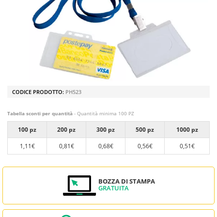
CODICE PRODOTTO:
PH523
Tabella sconti per quantità
- Quantità minima 100 PZ
100 pz
200 pz
300 pz
500 pz
1000 pz
1,11€
0,81€
0,68€
0,56€
0,51€
BOZZA DI STAMPA
GRATUITA