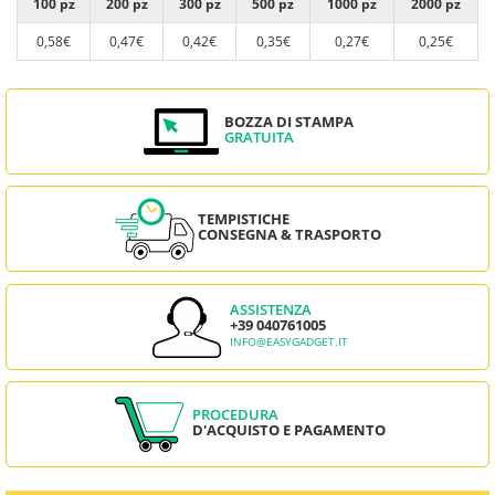
100 pz
200 pz
300 pz
500 pz
1000 pz
2000 pz
0,58€
0,47€
0,42€
0,35€
0,27€
0,25€
BOZZA DI STAMPA
GRATUITA
TEMPISTICHE
CONSEGNA & TRASPORTO
ASSISTENZA
+39 040761005
INFO@EASYGADGET.IT
PROCEDURA
D'ACQUISTO E PAGAMENTO