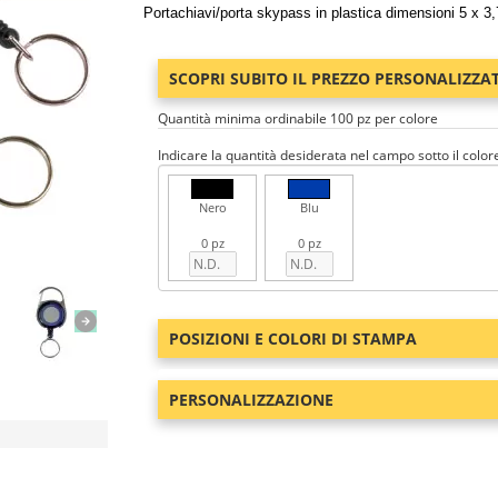
Portachiavi/porta skypass in plastica dimensioni 5 x 3
SCOPRI SUBITO IL PREZZO PERSONALIZZA
Quantità minima ordinabile 100 pz per colore
Indicare la quantità desiderata nel campo sotto il color
Nero
Blu
0 pz
0 pz
POSIZIONI E COLORI DI STAMPA
PERSONALIZZAZIONE