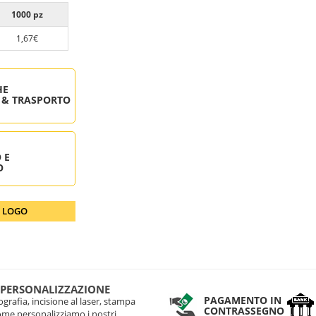
1000 pz
1,67€
HE
 & TRASPORTO
 E
O
O LOGO
 PERSONALIZZAZIONE
PAGAMENTO IN
grafia, incisione al laser, stampa
CONTRASSEGNO
come personalizziamo i nostri