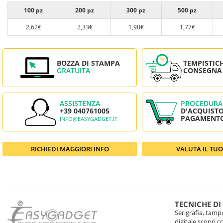
100 pz
200 pz
300 pz
500 pz
2,62€
2,33€
1,90€
1,77€
BOZZA DI STAMPA
TEMPISTIC
GRATUITA
CONSEGNA
ASSISTENZA
PROCEDURA
+39 040761005
D'ACQUISTO
PAGAMENT
INFO@EASYGADGET.IT
RICHIEDI MAGGIORI INFO
VALUTA IL TU
TECNICHE DI
Serigrafia, tampo
digitale scopri 