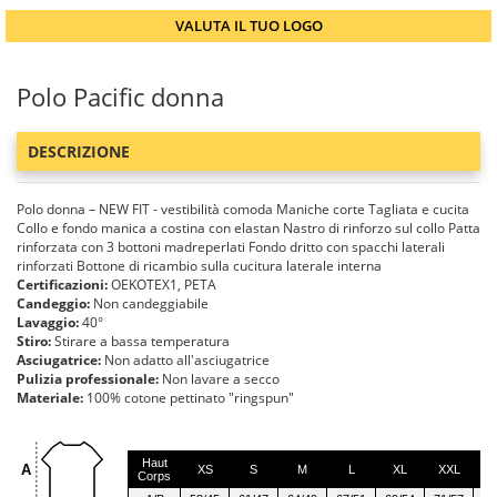
VALUTA IL TUO LOGO
Polo Pacific donna
DESCRIZIONE
Polo donna – NEW FIT - vestibilità comoda Maniche corte Tagliata e cucita
Collo e fondo manica a costina con elastan Nastro di rinforzo sul collo Patta
rinforzata con 3 bottoni madreperlati Fondo dritto con spacchi laterali
rinforzati Bottone di ricambio sulla cucitura laterale interna
Certificazioni:
OEKOTEX1, PETA
Candeggio:
Non candeggiabile
Lavaggio:
40°
Stiro:
Stirare a bassa temperatura
Asciugatrice:
Non adatto all'asciugatrice
Pulizia professionale:
Non lavare a secco
Materiale:
100% cotone pettinato "ringspun"
Haut
A
XS
S
M
L
XL
XXL
3
Corps