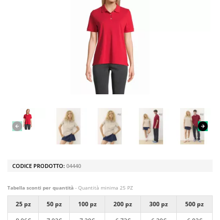
CODICE PRODOTTO:
04440
Tabella sconti per quantità
- Quantità minima 25 PZ
25 pz
50 pz
100 pz
200 pz
300 pz
500 pz