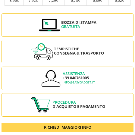
8,96€
7,92€
7,29€
6,73€
6,39€
6,02€
BOZZA DI STAMPA
GRATUITA
TEMPISTICHE
CONSEGNA & TRASPORTO
ASSISTENZA
+39 040761005
INFO@EASYGADGET.IT
PROCEDURA
D'ACQUISTO E PAGAMENTO
RICHIEDI MAGGIORI INFO