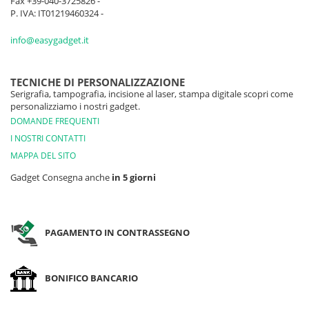
Fax +39-040-3725826 -
117 pz
187 pz
217 pz
436 p
P. IVA: IT01219460324 -
DENIM
144 pz
362 pz
504 pz
522 p
info@easygadget.it
VERDE PRATO
648 pz
790 pz
891 pz
883 p
TECNICHE DI PERSONALIZZAZIONE
Serigrafia, tampografia, incisione al laser, stampa digitale scopri come
personalizziamo i nostri gadget.
DOMANDE FREQUENTI
I NOSTRI CONTATTI
MAPPA DEL SITO
Gadget Consegna anche
in 5 giorni
PAGAMENTO IN CONTRASSEGNO
BONIFICO BANCARIO