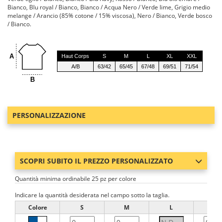
Bianco, Blu royal / Bianco, Bianco / Acqua Nero / Verde lime, Grigio medio
melange / Arancio (85% cotone / 15% viscosa), Nero / Bianco, Verde bosco
/ Bianco.
A
Haut Corps
S
M
L
XL
XXL
A/B
63/42
65/45
67/48
69/51
71/54
B
PERSONALIZZAZIONE
SCOPRI SUBITO IL PREZZO PERSONALIZZATO
Quantità minima ordinabile 25 pz per colore
Indicare la quantità desiderata nel campo sotto la taglia.
Colore
S
M
L
XL