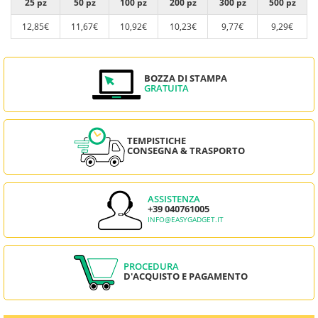
25 pz
50 pz
100 pz
200 pz
300 pz
500 pz
12,85€
11,67€
10,92€
10,23€
9,77€
9,29€
BOZZA DI STAMPA
GRATUITA
TEMPISTICHE
CONSEGNA & TRASPORTO
ASSISTENZA
+39 040761005
INFO@EASYGADGET.IT
PROCEDURA
D'ACQUISTO E PAGAMENTO