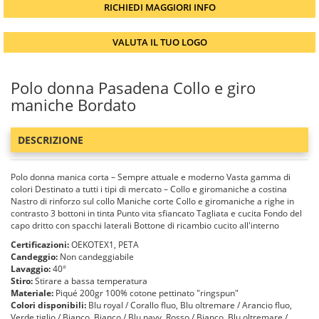
RICHIEDI MAGGIORI INFO
VALUTA IL TUO LOGO
Polo donna Pasadena Collo e giro
maniche Bordato
DESCRIZIONE
Polo donna manica corta – Sempre attuale e moderno Vasta gamma di
colori Destinato a tutti i tipi di mercato – Collo e giromaniche a costina
Nastro di rinforzo sul collo Maniche corte Collo e giromaniche a righe in
contrasto 3 bottoni in tinta Punto vita sfiancato Tagliata e cucita Fondo del
capo dritto con spacchi laterali Bottone di ricambio cucito all'interno
Certificazioni:
OEKOTEX1, PETA
Candeggio:
Non candeggiabile
Lavaggio:
40°
Stiro:
Stirare a bassa temperatura
Materiale:
Piqué 200gr 100% cotone pettinato "ringspun"
Colori disponibili:
Blu royal / Corallo fluo, Blu oltremare / Arancio fluo,
Verde tiglio / Bianco, Bianco / Blu navy, Rosso / Bianco, Blu oltremare /