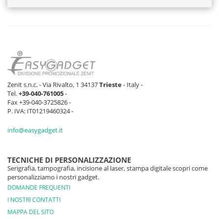
NERO/BIANCO
220 pz
661 pz
1528 pz
355 p
VERDE
1882 pz
19 pz
0 pz
0 pz
LIME/WHITE
VERDE
397 pz
494 pz
351 pz
270 p
FORESTA/BIANCO
Zenit s.n.c. - Via Rivalto, 1 34137
Trieste
- Italy -
Tel.
+39-040-761005
-
BIANCO/BLU
Fax +39-040-3725826 -
474 pz
1830 pz
1383 pz
295 p
NAVY
P. IVA: IT01219460324 -
GRGIO
info@easygadget.it
1 pz
165 pz
157 pz
112 p
MELANGE/BLU
NAVY
TECNICHE DI PERSONALIZZAZIONE
Serigrafia, tampografia, incisione al laser, stampa digitale scopri come
personalizziamo i nostri gadget.
DOMANDE FREQUENTI
I NOSTRI CONTATTI
MAPPA DEL SITO