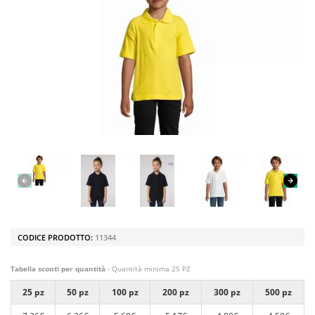
CODICE PRODOTTO:
11344
Tabella sconti per quantità
- Quantità minima 25 PZ
25 pz
50 pz
100 pz
200 pz
300 pz
500 pz