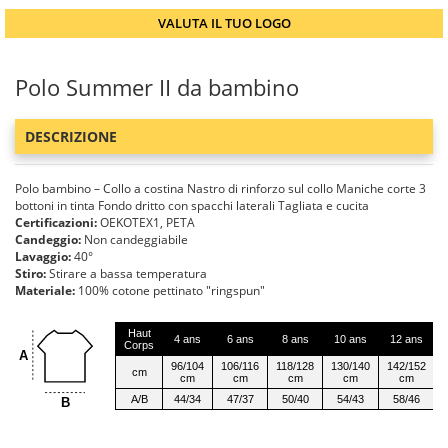
VALUTA IL TUO LOGO
Polo Summer II da bambino
DESCRIZIONE
Polo bambino – Collo a costina Nastro di rinforzo sul collo Maniche corte 3
bottoni in tinta Fondo dritto con spacchi laterali Tagliata e cucita
Certificazioni:
OEKOTEX1, PETA
Candeggio:
Non candeggiabile
Lavaggio:
40°
Stiro:
Stirare a bassa temperatura
Materiale:
100% cotone pettinato "ringspun"
Haut
4 ans
6 ans
8 ans
10 ans
12 ans
Corps
A
96/104
106/116
118/128
130/140
142/152
cm
cm
cm
cm
cm
cm
A/B
44/34
47/37
50/40
54/43
58/46
B