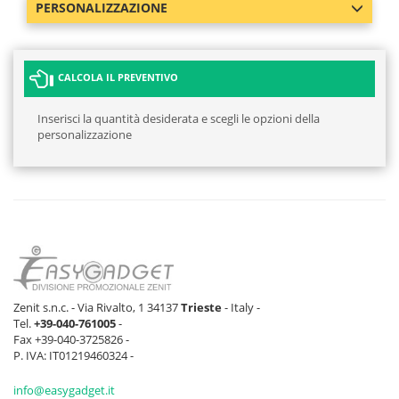
PERSONALIZZAZIONE
ROSA
1 pz
0 pz
0 pz
108 p
CALCOLA IL PREVENTIVO
VERDE PRATO
394 pz
1568 pz
1353 pz
1249 
Inserisci la quantità desiderata e scegli le opzioni della
CIELO
341 pz
395 pz
518 pz
458 p
personalizzazione
GIALLO
0 pz
0 pz
0 pz
0 pz
LIMONE
BLU NAVY
0 pz
325 pz
409 pz
675 p
PRO
Zenit s.n.c. - Via Rivalto, 1 34137
Trieste
- Italy -
Tel.
+39-040-761005
-
Fax +39-040-3725826 -
P. IVA: IT01219460324 -
info@easygadget.it