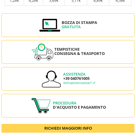
7,26€
6,26€
5,69€
5,17€
4,89€
4,58€
BOZZA DI STAMPA
GRATUITA
TEMPISTICHE
CONSEGNA & TRASPORTO
ASSISTENZA
+39 040761005
INFO@EASYGADGET.IT
PROCEDURA
D'ACQUISTO E PAGAMENTO
RICHIEDI MAGGIORI INFO