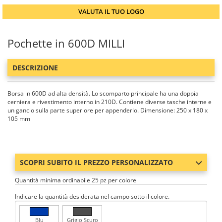
VALUTA IL TUO LOGO
Pochette in 600D MILLI
DESCRIZIONE
Borsa in 600D ad alta densità. Lo scomparto principale ha una doppia
cerniera e rivestimento interno in 210D. Contiene diverse tasche interne e
un gancio sulla parte superiore per appenderlo. Dimensione: 250 x 180 x
105 mm
SCOPRI SUBITO IL PREZZO PERSONALIZZATO
Quantità minima ordinabile 25 pz per colore
Indicare la quantità desiderata nel campo sotto il colore.
Blu
Grigio Scuro