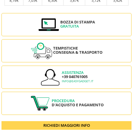
8,16€
7,05€
6,30€
5,87€
5,72€
5,42€
BOZZA DI STAMPA
GRATUITA
TEMPISTICHE
CONSEGNA & TRASPORTO
ASSISTENZA
+39 040761005
INFO@EASYGADGET.IT
PROCEDURA
D'ACQUISTO E PAGAMENTO
RICHIEDI MAGGIORI INFO