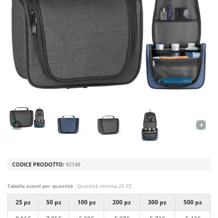
CODICE PRODOTTO:
92148
Tabella sconti per quantità
- Quantità minima 25 PZ
25 pz
50 pz
100 pz
200 pz
300 pz
500 pz