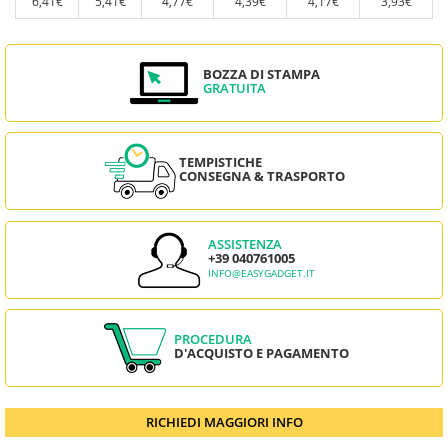
6,41€
5,41€
4,77€
4,39€
4,17€
3,93€
BOZZA DI STAMPA
GRATUITA
TEMPISTICHE
CONSEGNA & TRASPORTO
ASSISTENZA
+39 040761005
INFO@EASYGADGET.IT
PROCEDURA
D'ACQUISTO E PAGAMENTO
RICHIEDI MAGGIORI INFO