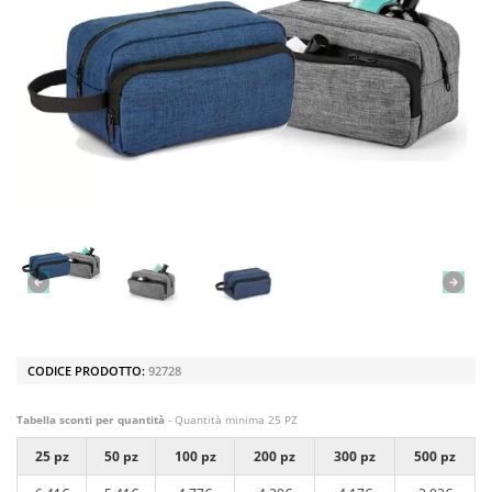
CODICE PRODOTTO:
92728
Tabella sconti per quantità
- Quantità minima 25 PZ
25 pz
50 pz
100 pz
200 pz
300 pz
500 pz