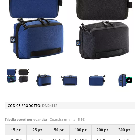
CODICE PRODOTTO:
DM24112
Tabella sconti per quantità
- Quantità minima 15 PZ
15 pz
25 pz
50 pz
100 pz
200 pz
300 pz