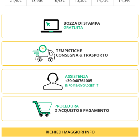
21,40€
18,96€
16,43€
15,50€
14,75€
14,54€
BOZZA DI STAMPA
GRATUITA
TEMPISTICHE
CONSEGNA & TRASPORTO
ASSISTENZA
+39 040761005
INFO@EASYGADGET.IT
PROCEDURA
D'ACQUISTO E PAGAMENTO
RICHIEDI MAGGIORI INFO