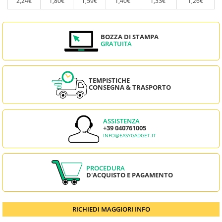
2,24€
1,80€
1,59€
1,40€
1,33€
1,26€
BOZZA DI STAMPA
GRATUITA
TEMPISTICHE
CONSEGNA & TRASPORTO
ASSISTENZA
+39 040761005
INFO@EASYGADGET.IT
PROCEDURA
D'ACQUISTO E PAGAMENTO
RICHIEDI MAGGIORI INFO