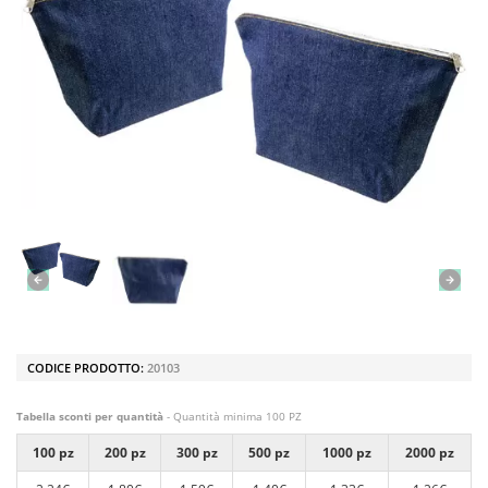
CODICE PRODOTTO:
20103
Tabella sconti per quantità
- Quantità minima 100 PZ
100 pz
200 pz
300 pz
500 pz
1000 pz
2000 pz