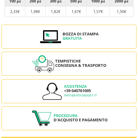
100 pz
200 pz
300 pz
500 pz
1000 pz
2000 pz
2,33€
1,98€
1,82€
1,67€
1,57€
1,50€
BOZZA DI STAMPA
GRATUITA
TEMPISTICHE
CONSEGNA & TRASPORTO
ASSISTENZA
+39 040761005
INFO@EASYGADGET.IT
PROCEDURA
D'ACQUISTO E PAGAMENTO