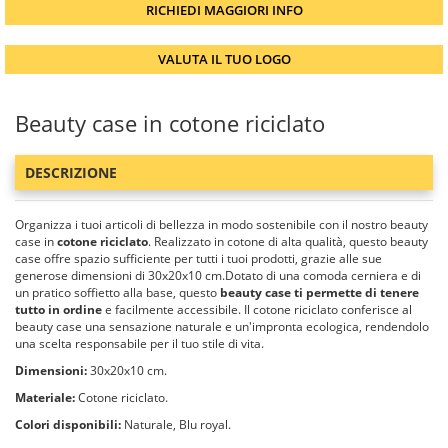
RICHIEDI MAGGIORI INFO
VALUTA IL TUO LOGO
Beauty case in cotone riciclato
DESCRIZIONE
Organizza i tuoi articoli di bellezza in modo sostenibile con il nostro beauty
case in
cotone riciclato
. Realizzato in cotone di alta qualità, questo beauty
case offre spazio sufficiente per tutti i tuoi prodotti, grazie alle sue
generose dimensioni di 30x20x10 cm.Dotato di una comoda cerniera e di
un pratico soffietto alla base, questo
beauty case ti permette di tenere
tutto in ordine
e facilmente accessibile. Il cotone riciclato conferisce al
beauty case una sensazione naturale e un'impronta ecologica, rendendolo
una scelta responsabile per il tuo stile di vita.
Dimensioni:
30x20x10 cm.
Materiale:
Cotone riciclato.
Colori disponibili:
Naturale, Blu royal.