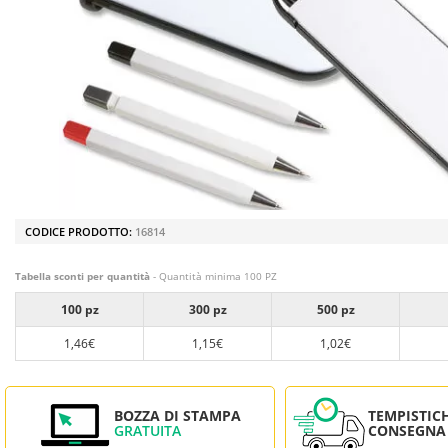
CODICE PRODOTTO:
16814
Tabella sconti per quantità
- Quantità minima 100 PZ
100 pz
300 pz
500 pz
1,46€
1,15€
1,02€
BOZZA DI STAMPA
TEMPISTIC
GRATUITA
CONSEGNA