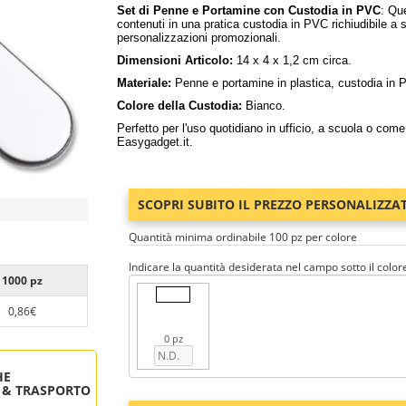
Set di Penne e Portamine con Custodia in PVC
: Qu
contenuti in una pratica custodia in PVC richiudibile a 
personalizzazioni promozionali.
Dimensioni Articolo:
14 x 4 x 1,2 cm circa.
Materiale:
Penne e portamine in plastica, custodia in 
Colore della Custodia:
Bianco.
Perfetto per l'uso quotidiano in ufficio, a scuola o com
Easygadget.it.
SCOPRI SUBITO IL PREZZO PERSONALIZZA
Quantità minima ordinabile 100 pz per colore
Indicare la quantità desiderata nel campo sotto il color
1000 pz
0,86€
0 pz
HE
 & TRASPORTO