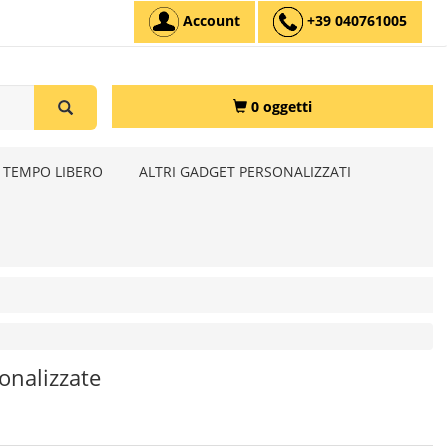
Account
+39 040761005
0 oggetti
 TEMPO LIBERO
ALTRI GADGET PERSONALIZZATI
onalizzate