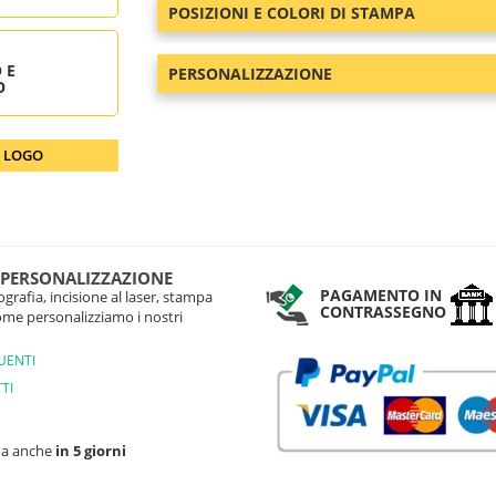
POSIZIONI E COLORI DI STAMPA
 E
PERSONALIZZAZIONE
O
O LOGO
 PERSONALIZZAZIONE
PAGAMENTO IN
grafia, incisione al laser, stampa
CONTRASSEGNO
come personalizziamo i nostri
UENTI
TI
na anche
in 5 giorni