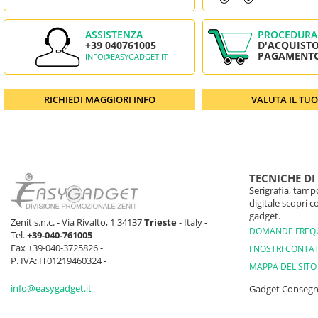
ASSISTENZA
PROCEDURA
+39 040761005
D'ACQUISTO
PAGAMENT
INFO@EASYGADGET.IT
RICHIEDI MAGGIORI INFO
VALUTA IL TU
TECNICHE DI
Serigrafia, tampo
digitale scopri 
gadget.
Zenit s.n.c. - Via Rivalto, 1 34137
Trieste
- Italy -
DOMANDE FREQ
Tel.
+39-040-761005
-
Fax +39-040-3725826 -
I NOSTRI CONTAT
P. IVA: IT01219460324 -
MAPPA DEL SITO
info@easygadget.it
Gadget Conseg