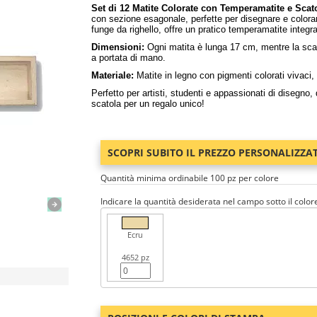
Set di 12 Matite Colorate con Temperamatite e Scat
con sezione esagonale, perfette per disegnare e colorar
funge da righello, offre un pratico temperamatite integra
Dimensioni:
Ogni matita è lunga 17 cm, mentre la scat
a portata di mano.
Materiale:
Matite in legno con pigmenti colorati vivaci,
Perfetto per artisti, studenti e appassionati di disegno,
scatola per un regalo unico!
SCOPRI SUBITO IL PREZZO PERSONALIZZA
Quantità minima ordinabile 100 pz per colore
Indicare la quantità desiderata nel campo sotto il color
Ecru
4652 pz