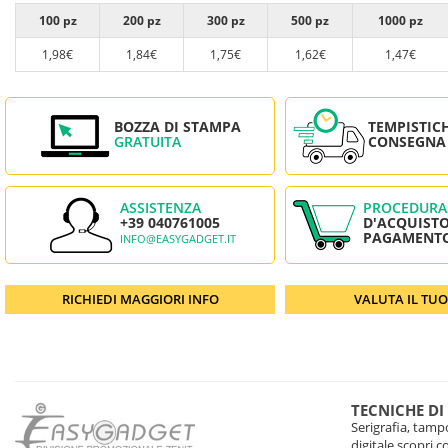
100 pz
200 pz
300 pz
500 pz
1000 pz
1,98€
1,84€
1,75€
1,62€
1,47€
BOZZA DI STAMPA
TEMPISTIC
GRATUITA
CONSEGNA
ASSISTENZA
PROCEDURA
+39 040761005
D'ACQUISTO
PAGAMENT
INFO@EASYGADGET.IT
RICHIEDI MAGGIORI INFO
VALUTA IL TU
TECNICHE DI
Serigrafia, tampo
digitale scopri 