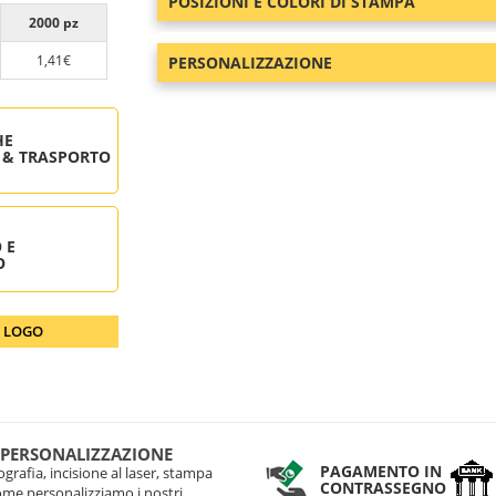
POSIZIONI E COLORI DI STAMPA
2000 pz
1,41€
PERSONALIZZAZIONE
HE
 & TRASPORTO
 E
O
O LOGO
 PERSONALIZZAZIONE
PAGAMENTO IN
grafia, incisione al laser, stampa
CONTRASSEGNO
come personalizziamo i nostri