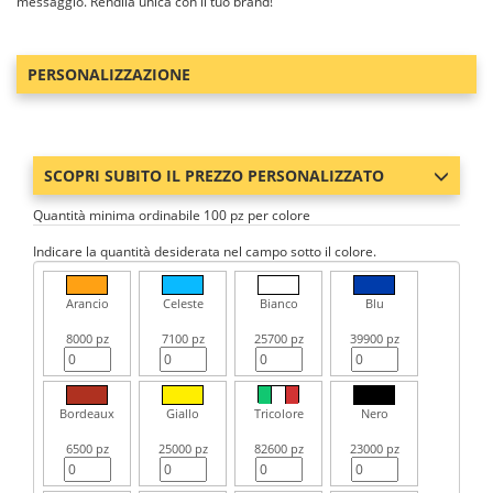
messaggio. Rendila unica con il tuo brand!
PERSONALIZZAZIONE
SCOPRI SUBITO IL PREZZO PERSONALIZZATO
Quantità minima ordinabile 100 pz per colore
Indicare la quantità desiderata nel campo sotto il colore.
Arancio
Celeste
Bianco
Blu
8000 pz
7100 pz
25700 pz
39900 pz
Bordeaux
Giallo
Tricolore
Nero
6500 pz
25000 pz
82600 pz
23000 pz