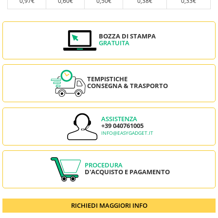
0,97€
0,60€
0,50€
0,38€
0,33€
BOZZA DI STAMPA
GRATUITA
TEMPISTICHE
CONSEGNA & TRASPORTO
ASSISTENZA
+39 040761005
INFO@EASYGADGET.IT
PROCEDURA
D'ACQUISTO E PAGAMENTO
RICHIEDI MAGGIORI INFO