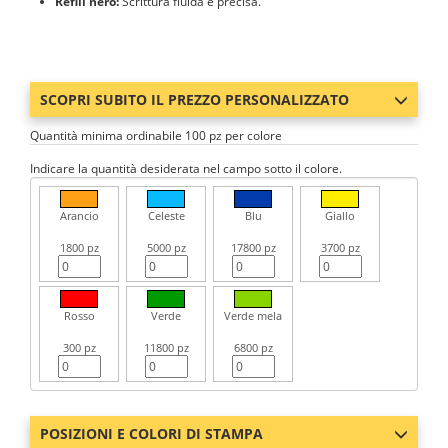
Refill nero:
Scrittura fluida e precisa.
SCOPRI SUBITO IL PREZZO PERSONALIZZATO
Quantità minima ordinabile 100 pz per colore
Indicare la quantità desiderata nel campo sotto il colore.
Arancio
Celeste
Blu
Giallo
1800 pz
5000 pz
17800 pz
3700 pz
Rosso
Verde
Verde mela
300 pz
11800 pz
6800 pz
POSIZIONI E COLORI DI STAMPA