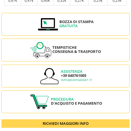
0,67€
0,47€
0,40€
0,32€
0,27€
0,25€
0,23€
BOZZA DI STAMPA
GRATUITA
TEMPISTICHE
CONSEGNA & TRASPORTO
ASSISTENZA
+39 040761005
INFO@EASYGADGET.IT
PROCEDURA
D'ACQUISTO E PAGAMENTO
RICHIEDI MAGGIORI INFO