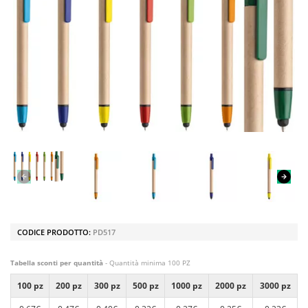
CODICE PRODOTTO:
PD517
Tabella sconti per quantità
- Quantità minima 100 PZ
100 pz
200 pz
300 pz
500 pz
1000 pz
2000 pz
3000 pz