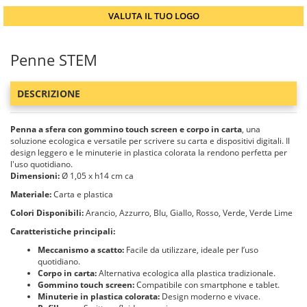
VALUTA IL TUO LOGO
Penne STEM
DESCRIZIONE
Penna a sfera con gommino touch screen e corpo in carta
, una
soluzione ecologica e versatile per scrivere su carta e dispositivi digitali. Il
design leggero e le minuterie in plastica colorata la rendono perfetta per
l'uso quotidiano.
Dimensioni:
Ø 1,05 x h14 cm ca
Materiale:
Carta e plastica
Colori Disponibili:
Arancio, Azzurro, Blu, Giallo, Rosso, Verde, Verde Lime
Caratteristiche principali:
Meccanismo a scatto:
Facile da utilizzare, ideale per l’uso
quotidiano.
Corpo in carta:
Alternativa ecologica alla plastica tradizionale.
Gommino touch screen:
Compatibile con smartphone e tablet.
Minuterie in plastica colorata:
Design moderno e vivace.