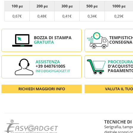
100 pz
200 pz
300 pz
500 pz
1000 pz
0,67€
0,48€
0,41€
0,34€
0,29€
BOZZA DI STAMPA
TEMPISTIC
GRATUITA
CONSEGNA
ASSISTENZA
PROCEDURA
+39 040761005
D'ACQUISTO
PAGAMENT
INFO@EASYGADGET.IT
RICHIEDI MAGGIORI INFO
VALUTA IL TU
TECNICHE DI
Serigrafia, tampo
digitale scopri 