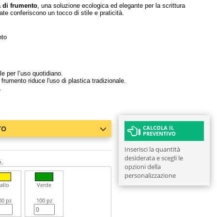
a di frumento
, una soluzione ecologica ed elegante per la scrittura
e conferiscono un tocco di stile e praticità.
nto
le per l’uso quotidiano.
i frumento riduce l'uso di plastica tradizionale.
.
TO
CALCOLA IL
PREVENTIVO
Inserisci la quantità
desiderata e scegli le
e.
opzioni della
personalizzazione
allo
Verde
00 pz
100 pz