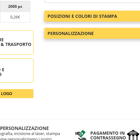
2000 pz
POSIZIONI E COLORI DI STAMPA
0,26€
PERSONALIZZAZIONE
HE
 & TRASPORTO
 E
O
O LOGO
 PERSONALIZZAZIONE
PAGAMENTO IN
grafia, incisione al laser, stampa
CONTRASSEGNO
come personalizziamo i nostri