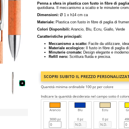
Penna a sfera in plastica con fusto in fibre di pagli
quotidiana. Il meccanismo a scatto e le minuterie cromat
Dimensioni:
Ø 1 x h14 cm ca
Materiale:
Plastica con fusto in fibre di paglia di frume
Colori Disponibili:
Arancio, Blu, Ecru, Giallo, Verde
Caratteristiche principali:
Meccanismo a scatto:
Facile da utilizzare, idea
Materiale ecologico:
Il fusto in fibre di paglia d
Minuterie cromate:
Design elegante e moderno
Refill nero:
Scrittura fluida e precisa.
SCOPRI SUBITO IL PREZZO PERSONALIZZA
Quantità minima ordinabile 100 pz per colore
Indicare la quantità desiderata nel campo sotto il color
Arancio
Blu
Ecru
Gi
3000 pz
0 pz
0 pz
49