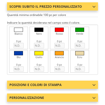
SCOPRI SUBITO IL PREZZO PERSONALIZZATO
Quantità minima ordinabile 100 pz per colore
Indicare la quantità desiderata nel campo sotto il colore.
Bianco
Nero
Rosso
Verde
0 pz
0 pz
0 pz
0 pz
Blu
Giallo
Arancio
Ecru
0 pz
0 pz
0 pz
0 pz
POSIZIONI E COLORI DI STAMPA
PERSONALIZZAZIONE